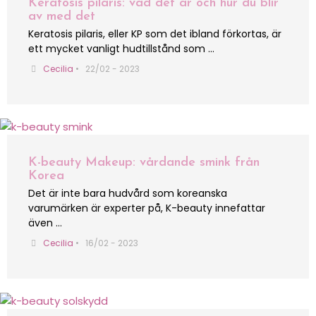
Keratosis pilaris: vad det är och hur du blir
av med det
Keratosis pilaris, eller KP som det ibland förkortas, är
ett mycket vanligt hudtillstånd som …
Cecilia
•
22/02 - 2023
K-beauty Makeup: vårdande smink från
Korea
Det är inte bara hudvård som koreanska
varumärken är experter på, K-beauty innefattar
även …
Cecilia
•
16/02 - 2023