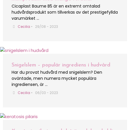
Cicaplast Baume B5 är en extremt omtalad
hudvårdsprodukt som tillverkas av det prestigefyllda
varumärket …
Cecilia
•
29/08 - 2023
Snigelslem – populär ingrediens i hudvård
Har du provat hudvård med snigelslem? Den
oväntade, men numera mycket populära
ingrediensen, är …
Cecilia
•
06/03 - 2023