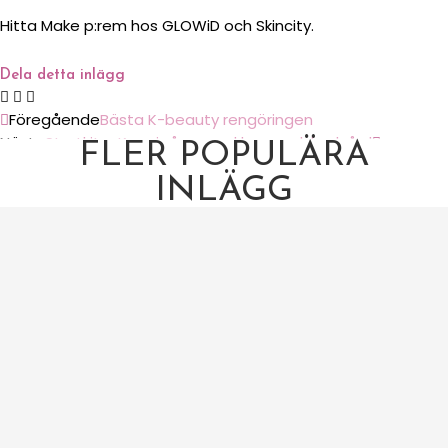
Hitta Make p:rem hos GLOWiD och Skincity.
Dela detta inlägg
Föregående
Bästa K-beauty rengöringen
Nästa
Startkit – Kom igång med koreansk hudvård
FLER POPULÄRA
INLÄGG